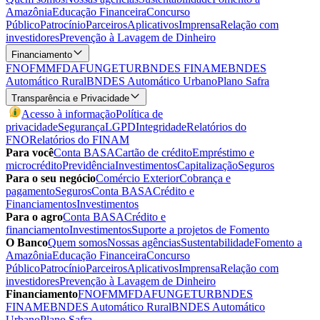
Amazônia
Educação Financeira
Concurso
Público
Patrocínio
Parceiros
Aplicativos
Imprensa
Relação com
investidores
Prevenção à Lavagem de Dinheiro
Financiamento
FNO
FMM
FDA
FUNGETUR
BNDES FINAME
BNDES
Automático Rural
BNDES Automático Urbano
Plano Safra
Transparência e Privacidade
Acesso à informação
Política de
privacidade
Segurança
LGPD
Integridade
Relatórios do
FNO
Relatórios do FINAM
Para você
Conta BASA
Cartão de crédito
Empréstimo e
microcrédito
Previdência
Investimentos
Capitalização
Seguros
Para o seu negócio
Comércio Exterior
Cobrança e
pagamento
Seguros
Conta BASA
Crédito e
Financiamentos
Investimentos
Para o agro
Conta BASA
Crédito e
financiamento
Investimentos
Suporte a projetos de Fomento
O Banco
Quem somos
Nossas agências
Sustentabilidade
Fomento a
Amazônia
Educação Financeira
Concurso
Público
Patrocínio
Parceiros
Aplicativos
Imprensa
Relação com
investidores
Prevenção à Lavagem de Dinheiro
Financiamento
FNO
FMM
FDA
FUNGETUR
BNDES
FINAME
BNDES Automático Rural
BNDES Automático
Urbano
Plano Safra