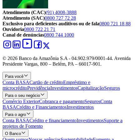
Atendimento (CAC)
(91) 4008-3888
Atendimento (SAC)
0800 727 72 28
Exclusivo para deficientes auditivos ou de fala
0800 721 18 88
Ouvidoria
0800 722 21 71
Canal de denúncias
0800 744 1000
© 2026 Banco da Amazônia S.A - 04.902.979/0001‐44. Avenida
Presidente Vargas, 800 – Belém, PA – 66017-901.
Para você
Conta BASA
Cartão de crédito
Empréstimo e
microcrédito
Previdência
Investimentos
Capitalização
Seguros
Para o seu negócio
Comércio Exterior
Cobrança e pagamento
Seguros
Conta
BASA
Crédito e Financiamentos
Investimentos
Para o agro
Conta BASA
Crédito e financiamento
Investimentos
Suporte a
projetos de Fomento
O Banco
Quem somos
Nossas agências
Sustentabilidade
Fomento a