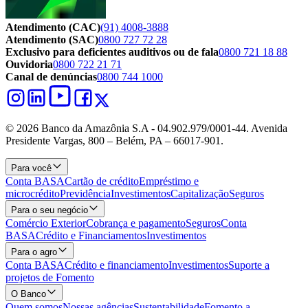
Atendimento (CAC)
(91) 4008-3888
Atendimento (SAC)
0800 727 72 28
Exclusivo para deficientes auditivos ou de fala
0800 721 18 88
Ouvidoria
0800 722 21 71
Canal de denúncias
0800 744 1000
© 2026 Banco da Amazônia S.A - 04.902.979/0001‐44. Avenida
Presidente Vargas, 800 – Belém, PA – 66017-901.
Para você
Conta BASA
Cartão de crédito
Empréstimo e
microcrédito
Previdência
Investimentos
Capitalização
Seguros
Para o seu negócio
Comércio Exterior
Cobrança e pagamento
Seguros
Conta
BASA
Crédito e Financiamentos
Investimentos
Para o agro
Conta BASA
Crédito e financiamento
Investimentos
Suporte a
projetos de Fomento
O Banco
Quem somos
Nossas agências
Sustentabilidade
Fomento a