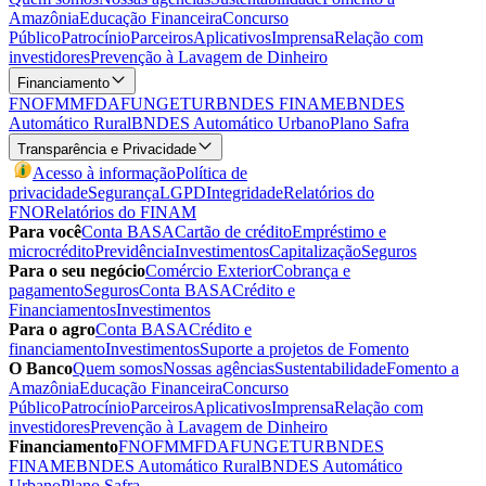
Amazônia
Educação Financeira
Concurso
Público
Patrocínio
Parceiros
Aplicativos
Imprensa
Relação com
investidores
Prevenção à Lavagem de Dinheiro
Financiamento
FNO
FMM
FDA
FUNGETUR
BNDES FINAME
BNDES
Automático Rural
BNDES Automático Urbano
Plano Safra
Transparência e Privacidade
Acesso à informação
Política de
privacidade
Segurança
LGPD
Integridade
Relatórios do
FNO
Relatórios do FINAM
Para você
Conta BASA
Cartão de crédito
Empréstimo e
microcrédito
Previdência
Investimentos
Capitalização
Seguros
Para o seu negócio
Comércio Exterior
Cobrança e
pagamento
Seguros
Conta BASA
Crédito e
Financiamentos
Investimentos
Para o agro
Conta BASA
Crédito e
financiamento
Investimentos
Suporte a projetos de Fomento
O Banco
Quem somos
Nossas agências
Sustentabilidade
Fomento a
Amazônia
Educação Financeira
Concurso
Público
Patrocínio
Parceiros
Aplicativos
Imprensa
Relação com
investidores
Prevenção à Lavagem de Dinheiro
Financiamento
FNO
FMM
FDA
FUNGETUR
BNDES
FINAME
BNDES Automático Rural
BNDES Automático
Urbano
Plano Safra